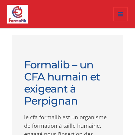
aller
Main
au
Men
contenu
Formalib – un
CFA humain et
exigeant à
Perpignan
le cfa formalib est un organisme
de formation à taille humaine,
engagé pour l’insertion des